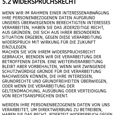
5.2
WIDERSPRUCHSRECHT
WENN WIR IM RAHMEN EINER INTERESSENABWÄGUNG
IHRE PERSONENBEZOGENEN DATEN AUFGRUND
UNSERES ÜBERWIEGENDEN BERECHTIGTEN INTERESSES
VERARBEITEN, HABEN SIE DAS JEDERZEITIGE RECHT,
AUS GRÜNDEN, DIE SICH AUS IHRER BESONDEREN
SITUATION ERGEBEN, GEGEN DIESE VERARBEITUNG
WIDERSPRUCH MIT WIRKUNG FÜR DIE ZUKUNFT
EINZULEGEN.
MACHEN SIE VON IHREM WIDERSPRUCHSRECHT
GEBRAUCH, BEENDEN WIR DIE VERARBEITUNG DER
BETROFFENEN DATEN. EINE WEITERVERARBEITUNG
BLEIBT ABER VORBEHALTEN, WENN WIR ZWINGENDE
SCHUTZWÜRDIGE GRÜNDE FÜR DIE VERARBEITUNG
NACHWEISEN KÖNNEN, DIE IHRE INTERESSEN,
GRUNDRECHTE UND GRUNDFREIHEITEN ÜBERWIEGEN,
ODER WENN DIE VERARBEITUNG DER
GELTENDMACHUNG, AUSÜBUNG ODER VERTEIDIGUNG
VON RECHTSANSPRÜCHEN DIENT.
WERDEN IHRE PERSONENBEZOGENEN DATEN VON UNS
VERARBEITET, UM DIREKTWERBUNG ZU BETREIBEN,
HABEN SIE DAS RECHT, JEDERZEIT WIDERSPRUCH GEGEN